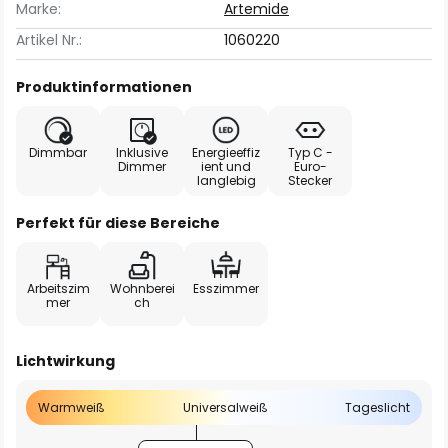
Marke:
Artemide
Artikel Nr.:
1060220
Produktinformationen
Dimmbar
Inklusive
Energieeffiz
Typ C -
Dimmer
ient und
Euro-
langlebig
Stecker
Perfekt für diese Bereiche
Arbeitszim
Wohnberei
Esszimmer
mer
ch
Lichtwirkung
Warmweiß
Universalweiß
Tageslicht