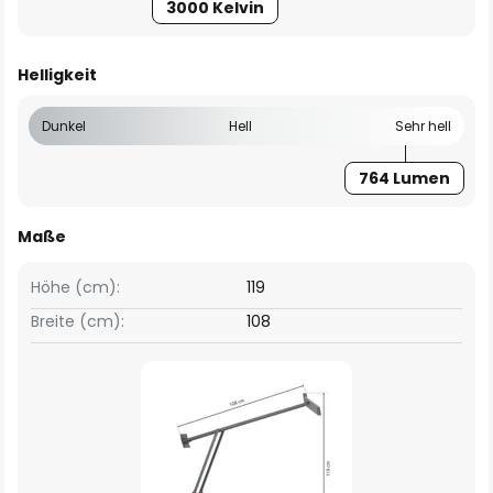
3000 Kelvin
Helligkeit
Dunkel
Hell
Sehr hell
764 Lumen
Maße
Höhe (cm):
119
Breite (cm):
108