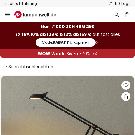
50 Tage kostenlose Retoure
Zum
Inhalt
springen
he
Nur
00D 20H 49M 29S
EXTRA 10% ab 109 € & 13% ab 159 €
auf fast alles
Code:
RABATT
kopieren
WOW Week:
Bis zu -70%
Schreibtischleuchten
Zum
Ende
der
Bildgalerie
springen