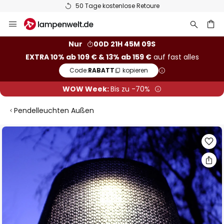
50 Tage kostenlose Retoure
Zum
Inhalt
springen
he
Nur
00D 21H 45M 08S
EXTRA 10% ab 109 € & 13% ab 159 €
auf fast alles
Code:
RABATT
kopieren
WOW Week:
Bis zu -70%
Pendelleuchten Außen
Zum
Ende
der
Bildgalerie
springen