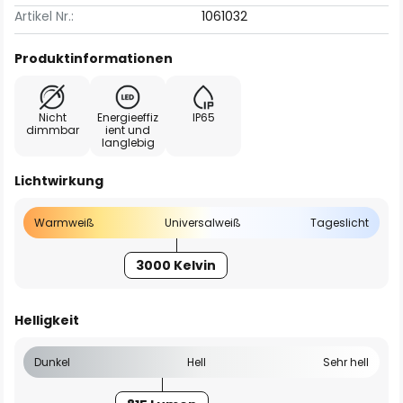
Artikel Nr.:
1061032
Produktinformationen
Nicht
Energieeffiz
IP65
dimmbar
ient und
langlebig
Lichtwirkung
Warmweiß
Universalweiß
Tageslicht
3000 Kelvin
Helligkeit
Dunkel
Hell
Sehr hell