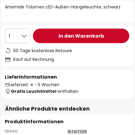
springen
Artemide Tolomeo LED-Außen-Hängeleuchte, schwarz
In den Warenkorb
1
50 Tage kostenlose Retoure
Kauf auf Rechnung
Lieferinformationen
Lieferzeit: 4 - 5 Wochen
Gratis Leuchtmittel
enthalten
Ähnliche Produkte entdecken
Produktinformationen
Marke:
Artemide