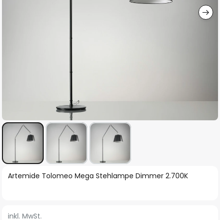
Zum
Artemide Tolomeo Mega Stehlampe Dimmer 2.700K
Anfang
der
Bildgalerie
inkl. MwSt.