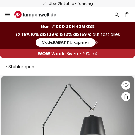
Über 25 Jahre Erfahrung
Zum
Inhalt
springen
he
Nur
00D 20H 43M 02S
EXTRA 10% ab 109 € & 13% ab 159 €
auf fast alles
Code:
RABATT
kopieren
WOW Week:
Bis zu -70%
Stehlampen
Zum
Ende
der
Bildgalerie
springen