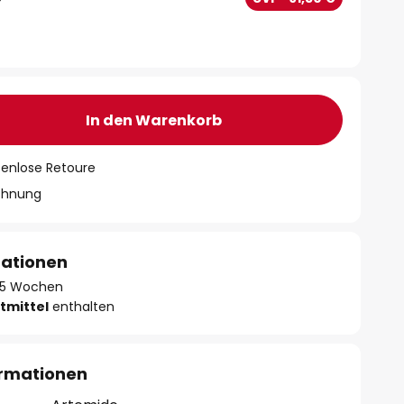
In den Warenkorb
tenlose Retoure
chnung
mationen
 - 5 Wochen
tmittel
enthalten
ormationen