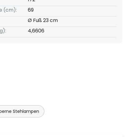
e (cm):
69
Ø Fuß 23 cm
g):
4,6606
lberne Stehlampen