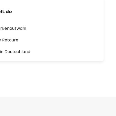
lt.de
arkenauswahl
e Retoure
1 in Deutschland