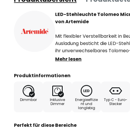
LED-Stehleuchte Tolomeo Micr
von Artemide
Mit flexibler Verstellbarkeit in B
Ausladung besticht die LED-Stehl
ihr unverwechselbares Tolomeo-D
Michele De Lucchi und Giancarlo 
Mehr lesen
beliebten Produktreihe, die Tisch
Design, das weltbekannt wurde 
Produktinformationen
Beliebtheit erfreut.
In der aus Aluminium und Stahl 
Dimmbar
Inklusive
Energieeffizie
Typ C - Euro-
Micro wurden warmweiß strahlen
Dimmer
nt und
Stecker
langlebig
angenehmes Licht von dem Leuc
blendfrei abgestrahlt wird.
Perfekt für diese Bereiche