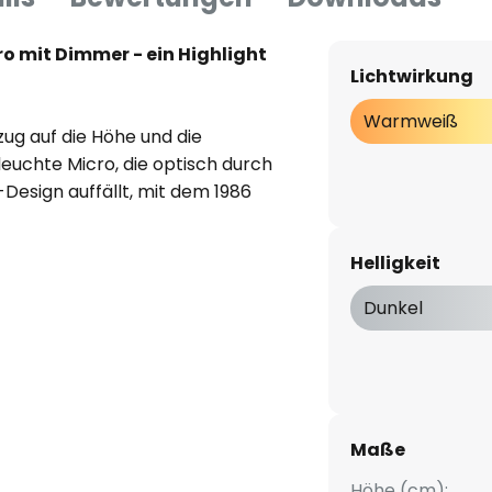
o mit Dimmer - ein Highlight
Lichtwirkung
Warmweiß
ezug auf die Höhe und die
euchte Micro, die optisch durch
esign auffällt, mit dem 1986
Fassina die erste Leuchte der
leuchte Tolomeo, kreierten. Ein
Helligkeit
und sich ungebrochener
Dunkel
gefertigten Stehleuchte Tolomeo
de LEDs verbaut, deren
htenkopf aus Aluminium
Maße
Höhe (cm):