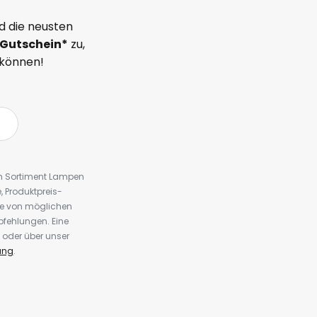
d die neusten
Gutschein*
zu,
 können!
em Sortiment Lampen
 Produktpreis-
te von möglichen
fehlungen. Eine
 oder über unser
ung
.