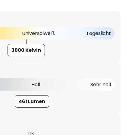
Universalweiß
Tageslicht
3000 Kelvin
Hell
Sehr hell
461 Lumen
172