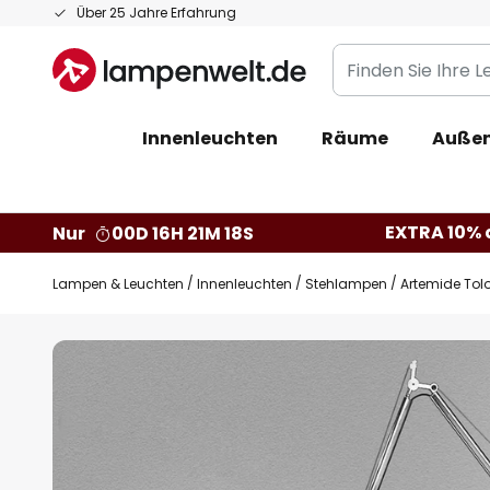
Zum
Über 25 Jahre Erfahrung
Inhalt
Finden
springen
Sie
Ihre
Innenleuchten
Räume
Außen
Leuchte...
EXTRA 10% a
Nur
00D 16H 21M 17S
Lampen & Leuchten
Innenleuchten
Stehlampen
Artemide Tol
Zum
Ende
der
Bildgalerie
springen