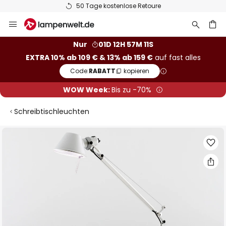
50 Tage kostenlose Retoure
Zum
Inhalt
springen
he
Nur
01D 12H 57M 10S
EXTRA 10% ab 109 € & 13% ab 159 €
auf fast alles
Code:
RABATT
kopieren
WOW Week:
Bis zu -70%
Schreibtischleuchten
Zum
Ende
der
Bildgalerie
springen