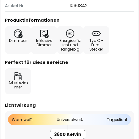
Artikel Nr.:
1060842
Produktinformationen
Dimmbar
Inklusive
Energieeffiz
Typ C -
Dimmer
ient und
Euro-
langlebig
Stecker
Perfekt für diese Bereiche
Arbeitszim
mer
Lichtwirkung
Warmweiß
Universalweiß
Tageslicht
3600 Kelvin