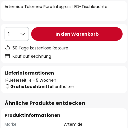
springen
Artemide Tolomeo Pure Integralis LED-Tischleuchte
In den Warenkorb
1
50 Tage kostenlose Retoure
Kauf auf Rechnung
Lieferinformationen
Lieferzeit: 4 - 5 Wochen
Gratis Leuchtmittel
enthalten
Ähnliche Produkte entdecken
Produktinformationen
Marke:
Artemide