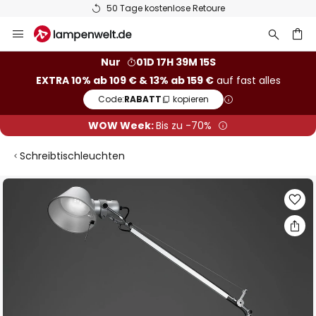
50 Tage kostenlose Retoure
Zum
Inhalt
springen
he
Nur
01D 17H 39M 15S
EXTRA 10% ab 109 € & 13% ab 159 €
auf fast alles
Code:
RABATT
kopieren
WOW Week:
Bis zu -70%
Schreibtischleuchten
Zum
Ende
der
Bildgalerie
springen