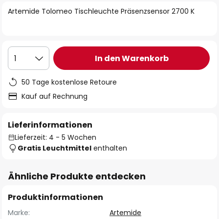
springen
Artemide Tolomeo Tischleuchte Präsenzsensor 2700 K
In den Warenkorb
1
50 Tage kostenlose Retoure
Kauf auf Rechnung
Lieferinformationen
Lieferzeit: 4 - 5 Wochen
Gratis Leuchtmittel
enthalten
Ähnliche Produkte entdecken
Produktinformationen
Marke:
Artemide