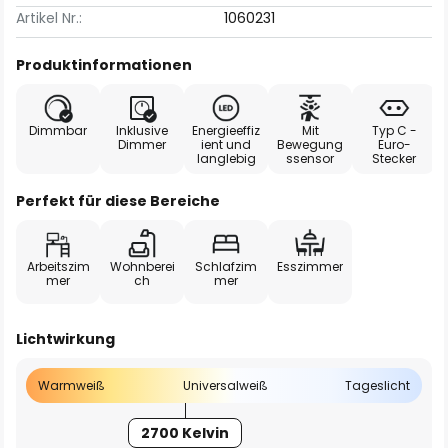
Artikel Nr.:
1060231
Produktinformationen
Dimmbar
Inklusive
Energieeffiz
Mit
Typ C -
Dimmer
ient und
Bewegung
Euro-
langlebig
ssensor
Stecker
Perfekt für diese Bereiche
Arbeitszim
Wohnberei
Schlafzim
Esszimmer
mer
ch
mer
Lichtwirkung
Warmweiß
Universalweiß
Tageslicht
2700 Kelvin