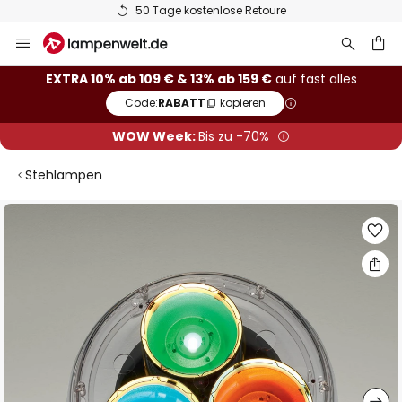
50 Tage kostenlose Retoure
Zum
Inhalt
springen
he
EXTRA 10% ab 109 € & 13% ab 159 €
auf fast alles
Code:
RABATT
kopieren
WOW Week:
Bis zu -70%
Stehlampen
Zum
Ende
der
Bildgalerie
springen