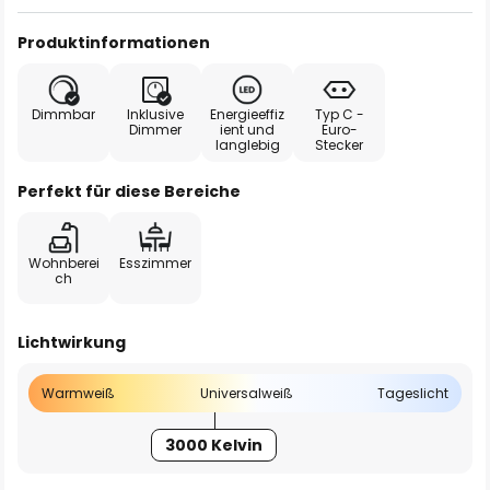
Produktinformationen
Dimmbar
Inklusive
Energieeffiz
Typ C -
Dimmer
ient und
Euro-
langlebig
Stecker
Perfekt für diese Bereiche
Wohnberei
Esszimmer
ch
Lichtwirkung
Warmweiß
Universalweiß
Tageslicht
3000 Kelvin