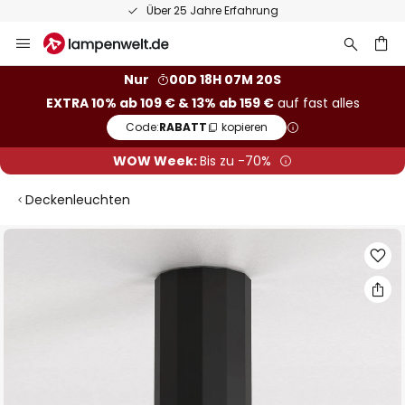
Über 25 Jahre Erfahrung
Zum
Inhalt
springen
he
Nur
00D 18H 07M 19S
EXTRA 10% ab 109 € & 13% ab 159 €
auf fast alles
Code:
RABATT
kopieren
WOW Week:
Bis zu -70%
Deckenleuchten
Zum
Ende
der
Bildgalerie
springen