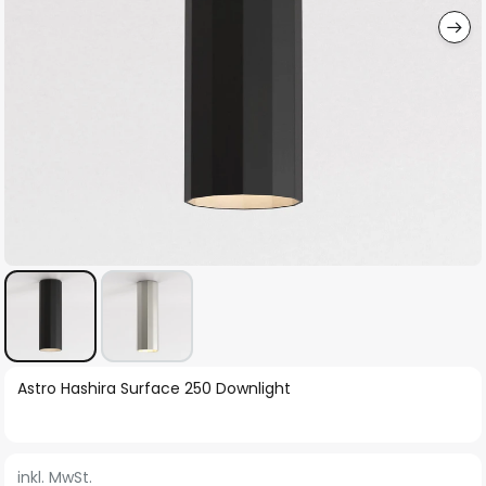
Zum
Astro Hashira Surface 250 Downlight
Anfang
der
Bildgalerie
inkl. MwSt.