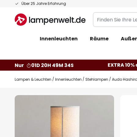
Zum
Über 25 Jahre Erfahrung
Inhalt
Finden
springen
Sie
Ihre
Innenleuchten
Räume
Außen
Leuchte...
EXTRA 10% a
Nur
01D 20H 49M 33S
Lampen & Leuchten
Innenleuchten
Stehlampen
Audo Hashira
Zum
Ende
der
Bildgalerie
springen