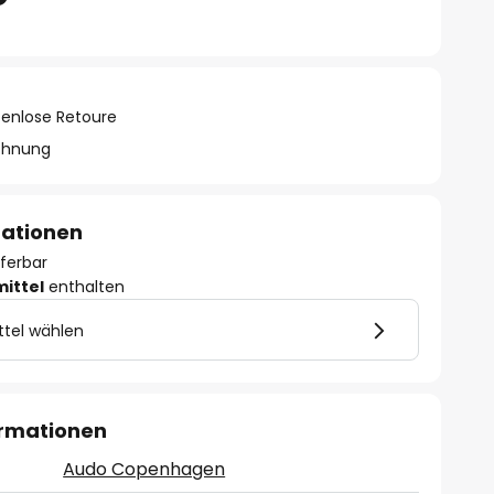
tenlose Retoure
chnung
mationen
eferbar
mittel
enthalten
ttel wählen
ormationen
Audo Copenhagen