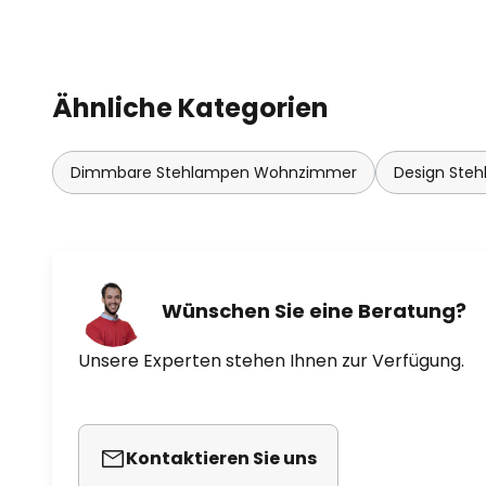
Kasper Rønn gegründet. Der Name
den Fokus der Designer wider - 
und Traditionen in Architektur u
skandinavischen Designprinzipie
Ähnliche Kategorien
zeitloser Ästhetik und natürliche
der Moderne.
Dimmbare Stehlampen Wohnzimmer
Design Ste
Wünschen Sie eine Beratung?
Unsere Experten stehen Ihnen zur Verfügung.
Kontaktieren Sie uns