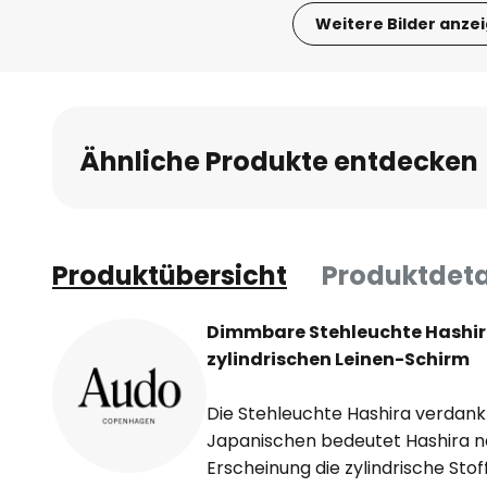
Weitere Bilder anze
Zum
Anfang
der
Bildgalerie
Ähnliche Produkte entdecken
springen
Produktübersicht
Produktdeta
Dimmbare Stehleuchte Hashir
zylindrischen Leinen-Schirm
Die Stehleuchte Hashira verdank
Japanischen bedeutet Hashira n
Erscheinung die zylindrische St