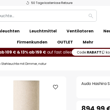
50 Tage kostenlose Retoure
Suche
leuchten
Leuchtmittel
Ventilatoren
Ne
Firmenkunden
OUTLET
Mehr
b 109 € & 13% ab 159 €
auf fast alles
Code:
RABATT
ko
 Stehleuchte mit Dimmer, natur
Audo Hashira 
894,99 