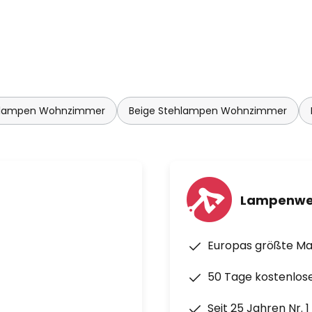
, Norm Architects, spiegelt
die Konzentration auf Normen
nd Design, insbesondere die
n und deren Kombination mit
n Materialien, sowie die Werte
hlampen Wohnzimmer
Beige Stehlampen Wohnzimmer
Lampenwe
Europas größte M
50 Tage kostenlos
Seit 25 Jahren Nr. 