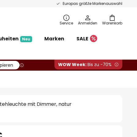
Europas größte Markenauswahl
Service
Anmelden
Warenkorb
uheiten
Marken
SALE
Neu
WOW Week:
Bis zu -70%
pieren
Stehleuchte mit Dimmer, natur
€