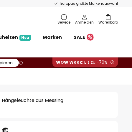
Europas größte Markenauswahl
Service
Anmelden
Warenkorb
uheiten
Marken
SALE
Neu
WOW Week:
Bis zu -70%
pieren
 Hängeleuchte aus Messing
0 €