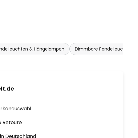
endelleuchten & Hängelampen
Dimmbare Pendelleuchten 
lt.de
arkenauswahl
e Retoure
1 in Deutschland