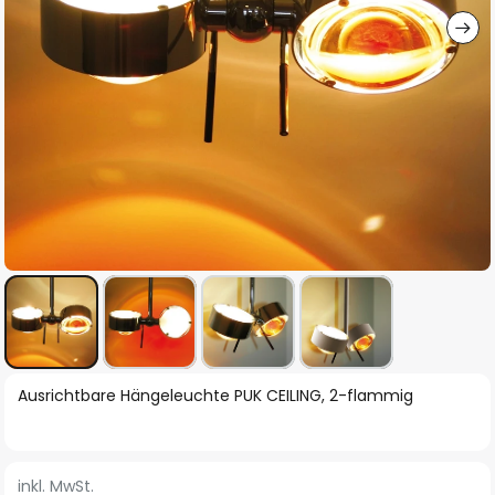
Zum
Ausrichtbare Hängeleuchte PUK CEILING, 2-flammig
Anfang
der
Bildgalerie
inkl. MwSt.