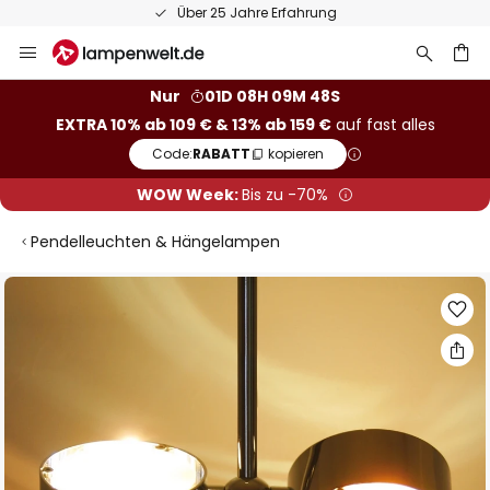
Über 25 Jahre Erfahrung
Zum
Inhalt
springen
he
Nur
01D 08H 09M 47S
EXTRA 10% ab 109 € & 13% ab 159 €
auf fast alles
Code:
RABATT
kopieren
WOW Week:
Bis zu -70%
Pendelleuchten & Hängelampen
Zum
Ende
der
Bildgalerie
springen