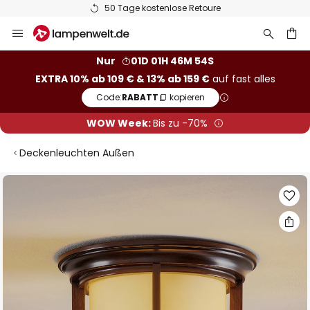
50 Tage kostenlose Retoure
Zum
Inhalt
springen
he
Nur
01D 01H 46M 53S
EXTRA 10% ab 109 € & 13% ab 159 €
auf fast alles
Code:
RABATT
kopieren
WOW Week:
Bis zu -70%
Deckenleuchten Außen
Zum
Ende
der
Bildgalerie
springen