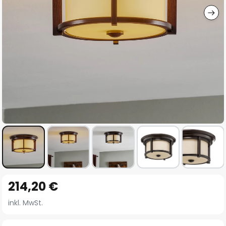
Zum
214,20 €
Anfang
der
inkl. MwSt.
Bildgalerie