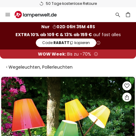
50 Tage kostenlose Retoure
Zum
Inhalt
springen
he
Nur
02D 06H 35M 48S
EXTRA 10% ab 109 € & 13% ab 159 €
auf fast alles
Code:
RABATT
kopieren
WOW Week:
Bis zu -70%
Wegeleuchten, Pollerleuchten
Zum
Ende
der
Bildgalerie
springen