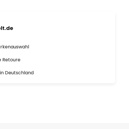
lt.de
arkenauswahl
e Retoure
1 in Deutschland