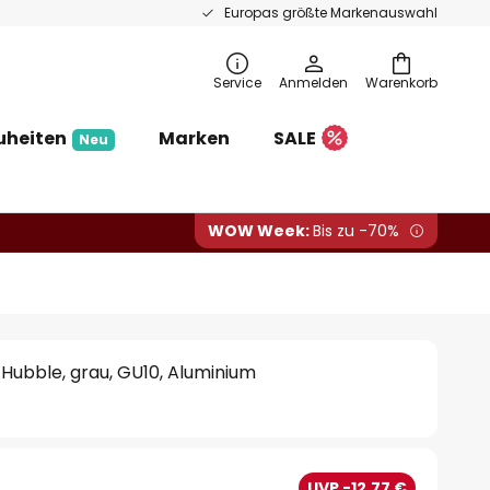
Europas größte Markenauswahl
Service
Anmelden
Warenkorb
uheiten
Marken
SALE
Neu
WOW Week:
Bis zu -70%
Hubble, grau, GU10, Aluminium
UVP -12,77 €