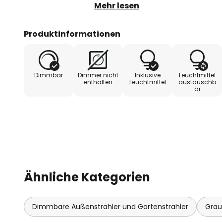
drehbar. Hubble ist daher ein All
Mehr lesen
verschiedenste Einsatzzwecke.
Produktinformationen
Dimmbar
Dimmer nicht
Inklusive
Leuchtmittel
enthalten
Leuchtmittel
austauschb
ar
Ähnliche Kategorien
Dimmbare Außenstrahler und Gartenstrahler
Grau