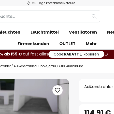
50 Tage kostenlose Retoure
Suche
leuchten
Leuchtmittel
Ventilatoren
Ne
Firmenkunden
OUTLET
Mehr
% ab 159 €
auf fast alles
Code:
RABATT
kopieren
trahler
Außenstrahler Hubble, grau, GU10, Aluminium
Außenstrahler 
114,91 €