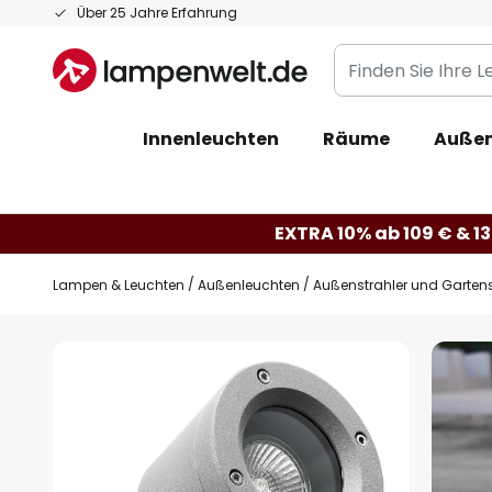
Zum
Über 25 Jahre Erfahrung
Inhalt
Finden
springen
Sie
Ihre
Innenleuchten
Räume
Außen
Leuchte...
EXTRA 10% ab 109 € & 13
Lampen & Leuchten
Außenleuchten
Außenstrahler und Gartens
Zum
Ende
der
Bildgalerie
springen