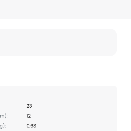
23
m):
12
g):
0,68