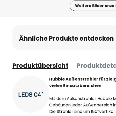
Weitere Bilder anze
Zum
Anfang
der
Bildgalerie
Ähnliche Produkte entdecken
springen
Produktübersicht
Produktdeta
Hubble Außenstrahler für ziel
vielen Einsatzbereichen
Mit dem Außenstrahler Hubble ka
Gebäuden jeder Außenbereich in
Die Strahler sind um 180°vertik