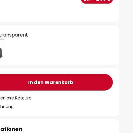
 transparent
In den Warenkorb
tenlose Retoure
chnung
mationen