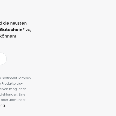
d die neusten
Gutschein*
zu,
 können!
em Sortiment Lampen
 Produktpreis-
te von möglichen
fehlungen. Eine
 oder über unser
ung
.