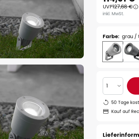
UVP
127,68 €
inkl. MwSt.
Farbe:
grau /
1
50 Tage kos
Kauf auf Re
Lieferinfor