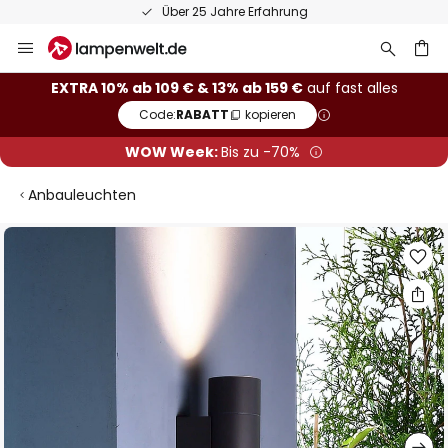
Über 25 Jahre Erfahrung
Zum
Inhalt
springen
he
EXTRA 10% ab 109 € & 13% ab 159 €
auf fast alles
Code:
RABATT
kopieren
WOW Week:
Bis zu -70%
Anbauleuchten
Zum
Ende
der
Bildgalerie
springen