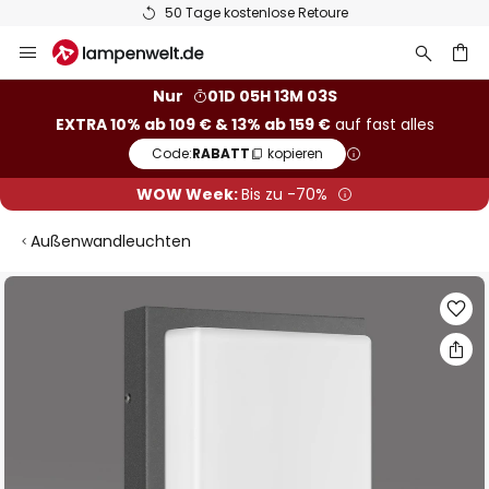
50 Tage kostenlose Retoure
Zum
Inhalt
springen
he
Nur
01D 05H 13M 02S
EXTRA 10% ab 109 € & 13% ab 159 €
auf fast alles
Code:
RABATT
kopieren
WOW Week:
Bis zu -70%
Außenwandleuchten
Zum
Ende
der
Bildgalerie
springen