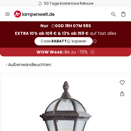
50 Tage kostenlose Retoure
Zum
Inhalt
springen
he
Nur
00D 18H 07M 56S
EXTRA 10% ab 109 € & 13% ab 159 €
auf fast alles
Code:
RABATT
kopieren
WOW Week:
Bis zu -70%
Außenwandleuchten
Zum
Ende
der
Bildgalerie
springen