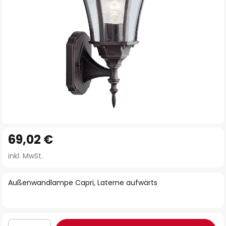
Zum
69,02 €
Anfang
der
inkl. MwSt.
Bildgalerie
springen
Außenwandlampe Capri, Laterne aufwärts