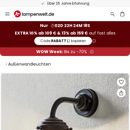
Über 25 Jahre Erfahrung
Zum
Inhalt
springen
he
Nur
02D 22H 24M 18S
EXTRA 10% ab 109 € & 13% ab 159 €
auf fast alles
Code:
RABATT
kopieren
WOW Week:
Bis zu -70%
Außenwandleuchten
Zum
Ende
der
Bildgalerie
springen