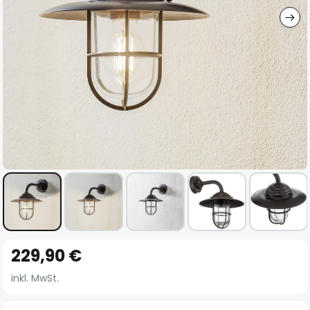
Zum
229,90 €
Anfang
der
inkl. MwSt.
Bildgalerie