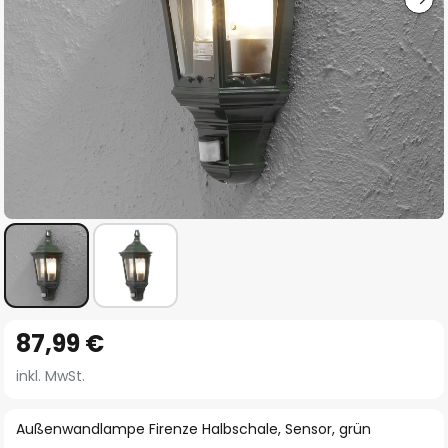
Zum
87,99 €
Anfang
der
inkl. MwSt.
Bildgalerie
springen
Außenwandlampe Firenze Halbschale, Sensor, grün