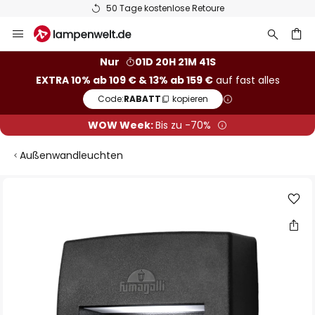
50 Tage kostenlose Retoure
Zum
Inhalt
springen
he
Nur
01D 20H 21M 40S
EXTRA 10% ab 109 € & 13% ab 159 €
auf fast alles
Code:
RABATT
kopieren
WOW Week:
Bis zu -70%
Außenwandleuchten
Zum
Ende
der
Bildgalerie
springen