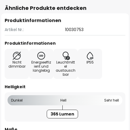
Ähnliche Produkte entdecken
Produktinformationen
Artikel Nr.:
10030753
Produktinformationen
Nicht
Energieeffiz
Leuchtmitt
IP55
dimmbar
ient und
el
langlebig
austausch
bar
Helligkeit
Dunkel
Hell
Sehr hell
365 Lumen
Maße