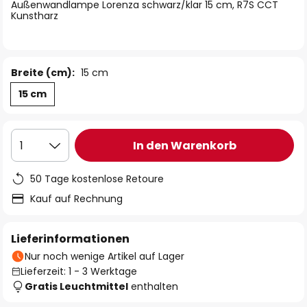
springen
Außenwandlampe Lorenza schwarz/klar 15 cm, R7S CCT
Kunstharz
Breite (cm):
15 cm
15 cm
In den Warenkorb
1
50 Tage kostenlose Retoure
Kauf auf Rechnung
Lieferinformationen
Nur noch wenige Artikel auf Lager
Lieferzeit: 1 - 3 Werktage
Gratis Leuchtmittel
enthalten