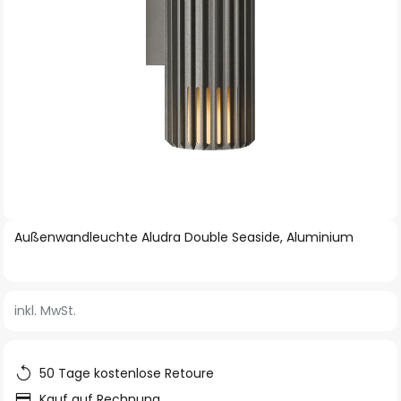
Zum
Außenwandleuchte Aludra Double Seaside, Aluminium
Anfang
der
Bildgalerie
inkl. MwSt.
springen
50 Tage kostenlose Retoure
Kauf auf Rechnung