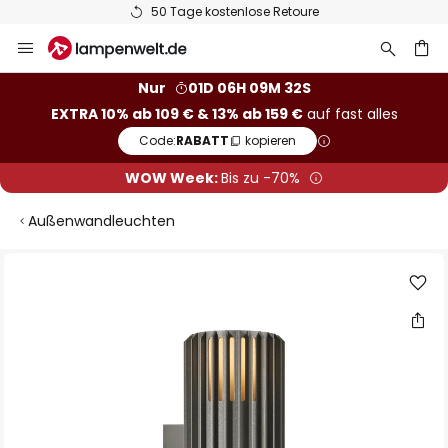
50 Tage kostenlose Retoure
Zum
Inhalt
springen
he
Nur
01D 06H 09M 32S
EXTRA 10% ab 109 € & 13% ab 159 €
auf fast alles
Code:
RABATT
kopieren
WOW Week:
Bis zu -70%
Außenwandleuchten
Zum
Ende
der
Bildgalerie
springen