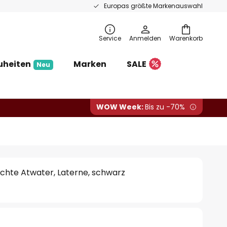
Europas größte Markenauswahl
Service
Anmelden
Warenkorb
uheiten
Marken
SALE
Neu
WOW Week:
Bis zu -70%
hte Atwater, Laterne, schwarz