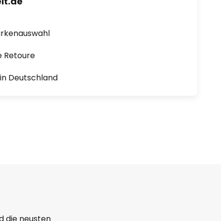
lt.de
arkenauswahl
e Retoure
1 in Deutschland
d die neusten