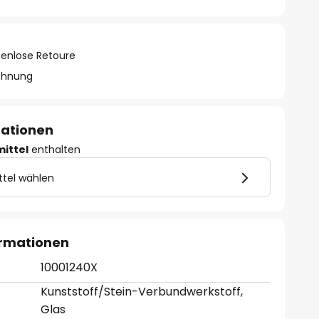
tenlose Retoure
chnung
mationen
mittel
enthalten
ttel wählen
ormationen
10001240X
Kunststoff/Stein-Verbundwerkstoff,
Glas