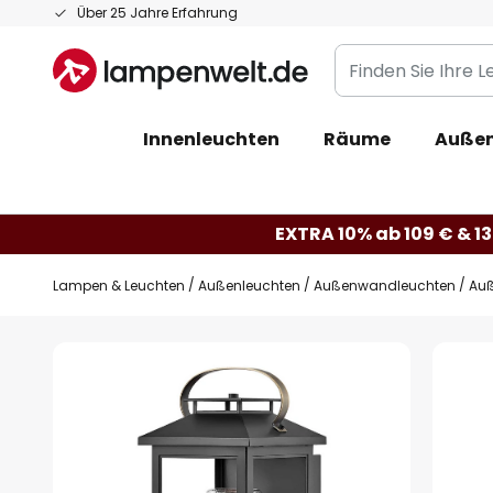
Zum
Über 25 Jahre Erfahrung
Inhalt
Finden
springen
Sie
Ihre
Innenleuchten
Räume
Außen
Leuchte...
EXTRA 10% ab 109 € & 13
Lampen & Leuchten
Außenleuchten
Außenwandleuchten
Auß
Zum
Ende
der
Bildgalerie
springen