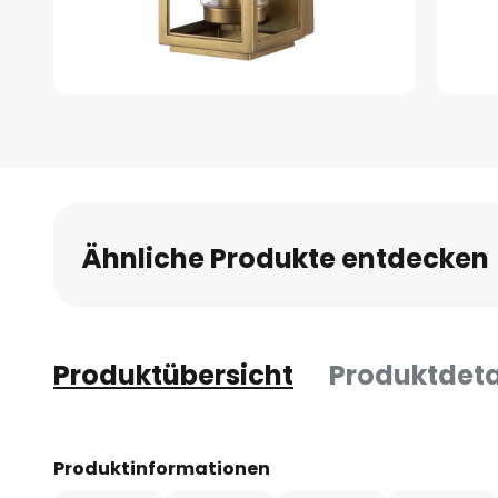
Zum
Anfang
der
Bildgalerie
springen
Ähnliche Produkte entdecken
Produktübersicht
Produktdeta
Produktinformationen