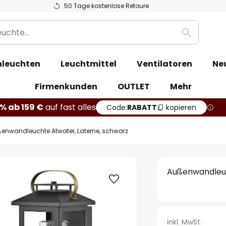
50 Tage kostenlose Retoure
Suche
leuchten
Leuchtmittel
Ventilatoren
Ne
Firmenkunden
OUTLET
Mehr
% ab 159 €
auf fast alles
Code:
RABATT
kopieren
enwandleuchte Atwater, Laterne, schwarz
Außenwandleuc
inkl. MwSt.