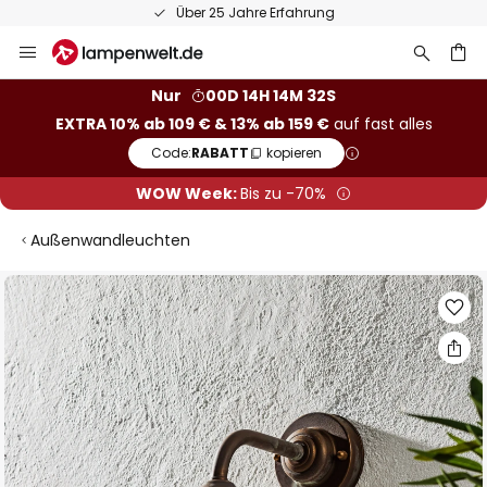
Über 25 Jahre Erfahrung
Zum
Inhalt
springen
he
Nur
00D 14H 14M 31S
EXTRA 10% ab 109 € & 13% ab 159 €
auf fast alles
Code:
RABATT
kopieren
WOW Week:
Bis zu -70%
Außenwandleuchten
Zum
Ende
der
Bildgalerie
springen