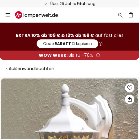
Über 25 Jahre Erfahrung
Zum
Inhalt
springen
he
EXTRA 10% ab 109 € & 13% ab 159 €
auf fast alles
Code:
RABATT
kopieren
WOW Week:
Bis zu -70%
Außenwandleuchten
Zum
Ende
der
Bildgalerie
springen