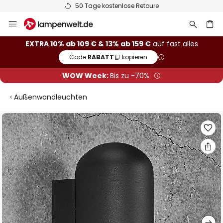
50 Tage kostenlose Retoure
Zum
Inhalt
springen
he
EXTRA 10% ab 109 € & 13% ab 159 €
auf fast alles
Code:
RABATT
kopieren
WOW Week:
Bis zu -70%
Außenwandleuchten
Zum
Ende
der
Bildgalerie
springen