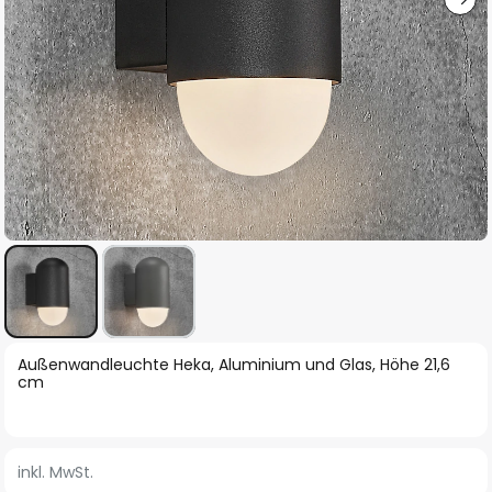
Zum
Außenwandleuchte Heka, Aluminium und Glas, Höhe 21,6
Anfang
cm
der
Bildgalerie
springen
inkl. MwSt.