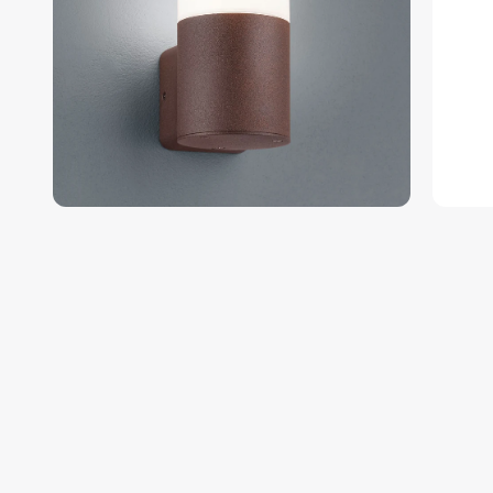
Zum
Anfang
der
Bildgalerie
springen