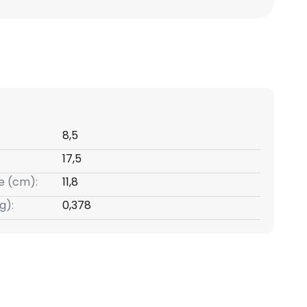
8,5
17,5
e (cm):
11,8
g):
0,378