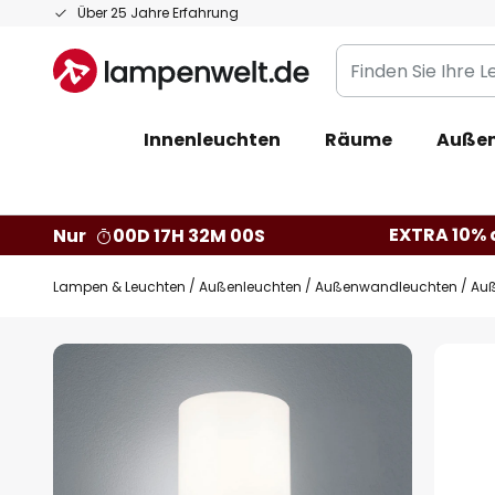
Zum
Über 25 Jahre Erfahrung
Inhalt
Finden
springen
Sie
Ihre
Innenleuchten
Räume
Außen
Leuchte...
EXTRA 10% a
Nur
00D 17H 32M 00S
Lampen & Leuchten
Außenleuchten
Außenwandleuchten
Auß
Zum
Ende
der
Bildgalerie
springen