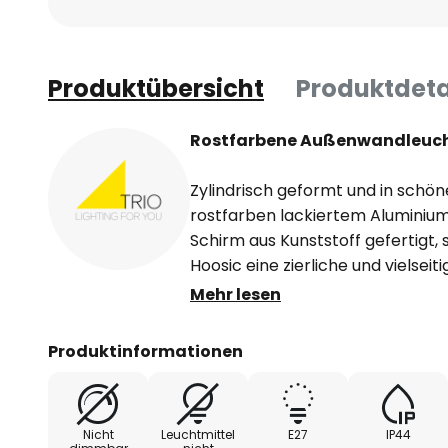
Produktübersicht
Produktdeta
Rostfarbene Außenwandleuch
Zylindrisch geformt und in schö
rostfarben lackiertem Aluminiu
Schirm aus Kunststoff gefertigt,
Hoosic eine zierliche und vielseiti
verschiedensten Außenbereiche d
Mehr lesen
Fassade und strahlt das Licht d
gleichmäßig und ohne zu blende
Produktinformationen
Nicht
Leuchtmittel
E27
IP44