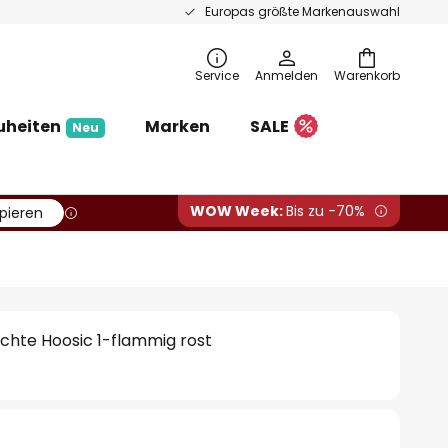
Europas größte Markenauswahl
Service
Anmelden
Warenkorb
uheiten
Marken
SALE
Neu
WOW Week:
Bis zu -70%
pieren
hte Hoosic 1-flammig rost