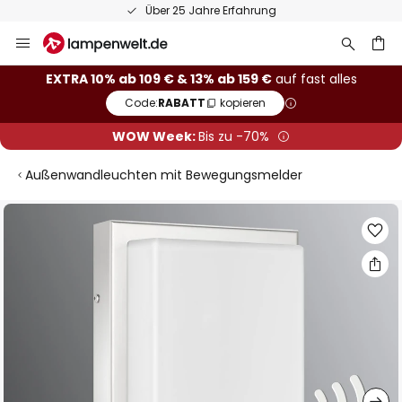
Über 25 Jahre Erfahrung
Zum
Inhalt
springen
he
EXTRA 10% ab 109 € & 13% ab 159 €
auf fast alles
Code:
RABATT
kopieren
WOW Week:
Bis zu -70%
Außenwandleuchten mit Bewegungsmelder
Zum
Ende
der
Bildgalerie
springen