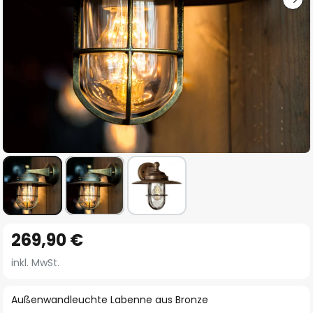
Zum
269,90 €
Anfang
der
inkl. MwSt.
Bildgalerie
springen
Außenwandleuchte Labenne aus Bronze