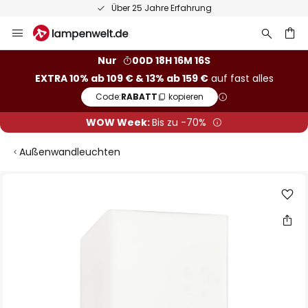
Über 25 Jahre Erfahrung
Zum
Inhalt
springen
he
Nur
00D 18H 16M 16S
EXTRA 10% ab 109 € & 13% ab 159 €
auf fast alles
Code:
RABATT
kopieren
WOW Week:
Bis zu -70%
Außenwandleuchten
Zum
Ende
der
Bildgalerie
springen