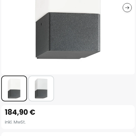
Zum
184,90 €
Anfang
der
inkl. MwSt.
Bildgalerie