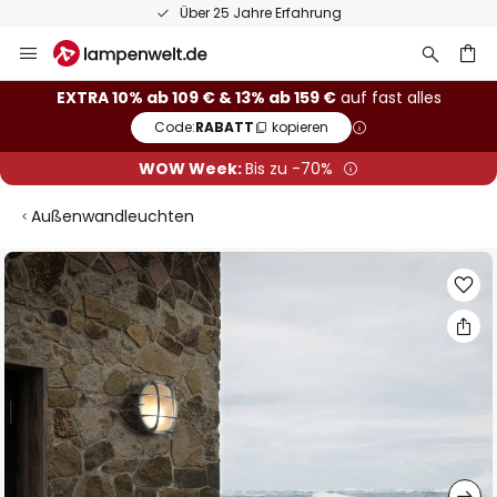
Über 25 Jahre Erfahrung
Zum
Inhalt
springen
he
EXTRA 10% ab 109 € & 13% ab 159 €
auf fast alles
Code:
RABATT
kopieren
WOW Week:
Bis zu -70%
Außenwandleuchten
Zum
Ende
der
Bildgalerie
springen