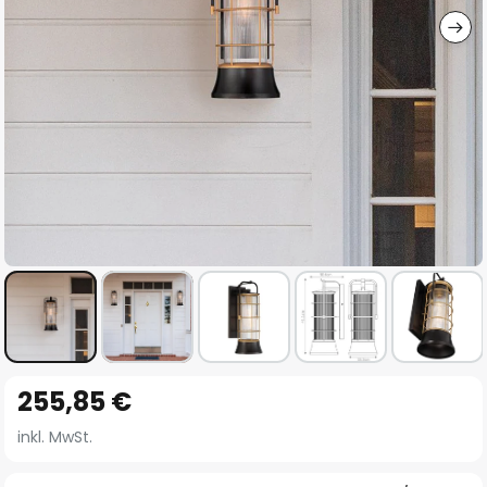
Zum
255,85 €
Anfang
der
inkl. MwSt.
Bildgalerie