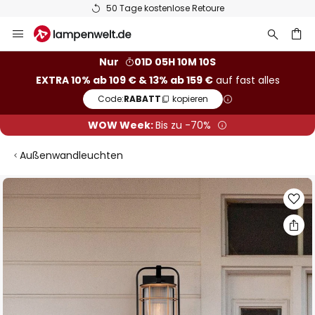
50 Tage kostenlose Retoure
Zum
Inhalt
springen
he
Nur
01D 05H 10M 10S
EXTRA 10% ab 109 € & 13% ab 159 €
auf fast alles
Code:
RABATT
kopieren
WOW Week:
Bis zu -70%
Außenwandleuchten
Zum
Ende
der
Bildgalerie
springen