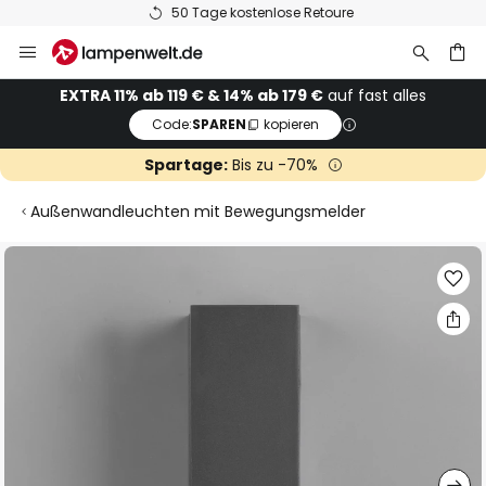
50 Tage kostenlose Retoure
Zum
Inhalt
springen
he
EXTRA 11% ab 119 € & 14% ab 179 €
auf fast alles
Code:
SPAREN
kopieren
Spartage:
Bis zu -70%
Außenwandleuchten mit Bewegungsmelder
Zum
Ende
der
Bildgalerie
springen