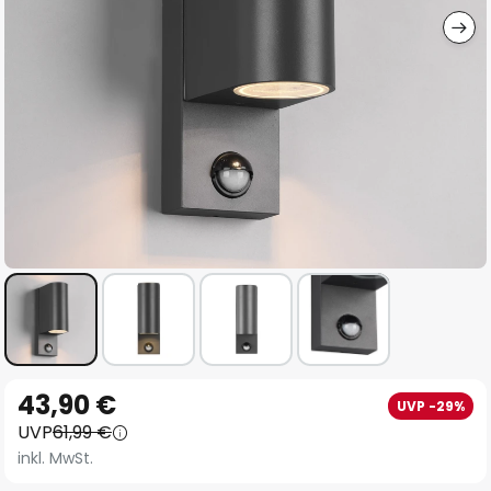
Zum
43,90 €
UVP -29%
Anfang
UVP
61,99 €
der
inkl. MwSt.
Bildgalerie