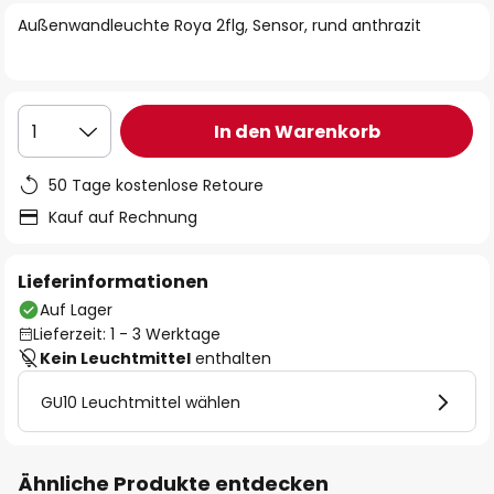
springen
Außenwandleuchte Roya 2flg, Sensor, rund anthrazit
In den Warenkorb
1
50 Tage kostenlose Retoure
Kauf auf Rechnung
Lieferinformationen
Auf Lager
Lieferzeit: 1 - 3 Werktage
Kein Leuchtmittel
enthalten
GU10 Leuchtmittel wählen
Ähnliche Produkte entdecken