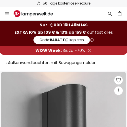
50 Tage kostenlose Retoure
Zum
Inhalt
springen
he
Nur
00D 16H 46M 14S
EXTRA 10% ab 109 € & 13% ab 159 €
auf fast alles
Code:
RABATT
kopieren
WOW Week:
Bis zu -70%
Außenwandleuchten mit Bewegungsmelder
Zum
Ende
der
Bildgalerie
springen