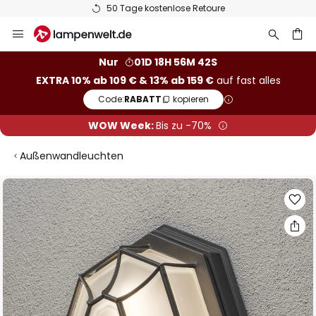
50 Tage kostenlose Retoure
Zum
Inhalt
springen
he
Nur
01D 18H 56M 42S
EXTRA 10% ab 109 € & 13% ab 159 €
auf fast alles
Code:
RABATT
kopieren
WOW Week:
Bis zu -70%
Außenwandleuchten
Zum
Ende
der
Bildgalerie
springen