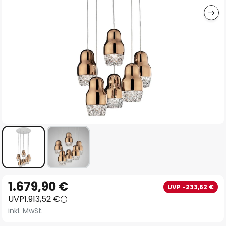
Zum
1.679,90 €
UVP -233,62 €
Anfang
UVP
1.913,52 €
der
inkl. MwSt.
Bildgalerie