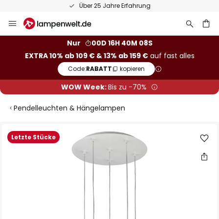
Über 25 Jahre Erfahrung
Zum
Inhalt
springen
he
Nur
00D 16H 40M 08S
EXTRA 10% ab 109 € & 13% ab 159 €
auf fast alles
Code:
RABATT
kopieren
WOW Week:
Bis zu -70%
Pendelleuchten & Hängelampen
Zum
Letzte Stücke
Ende
der
Bildgalerie
springen