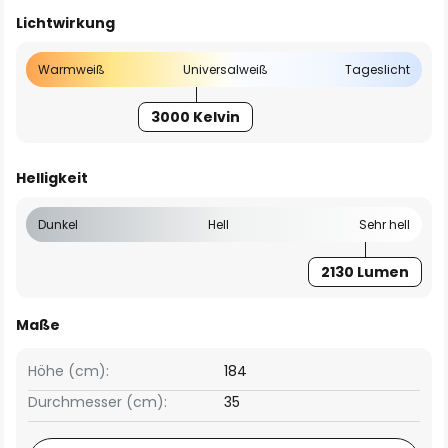
Lichtwirkung
Warmweiß
Universalweiß
Tageslicht
3000 Kelvin
Helligkeit
Dunkel
Hell
Sehr hell
2130 Lumen
Maße
Höhe (cm):
184
Durchmesser (cm):
35