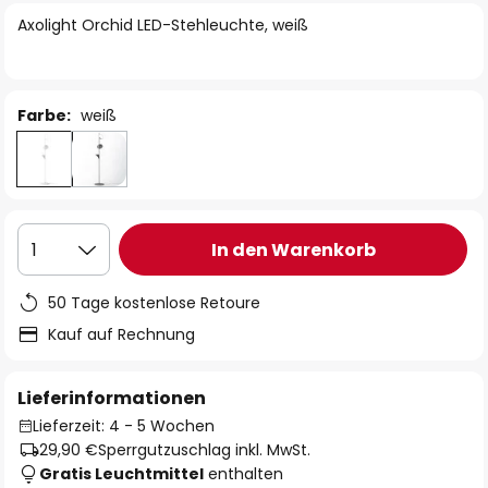
springen
Axolight Orchid LED-Stehleuchte, weiß
Farbe:
weiß
In den Warenkorb
1
50 Tage kostenlose Retoure
Kauf auf Rechnung
Lieferinformationen
Lieferzeit: 4 - 5 Wochen
29,90 €
Sperrgutzuschlag inkl. MwSt.
Gratis Leuchtmittel
enthalten