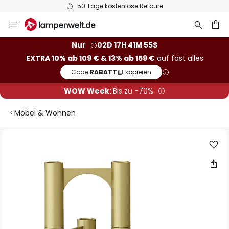
50 Tage kostenlose Retoure
Zum
Inhalt
springen
he
Nur
02D 17H 41M 55S
EXTRA 10% ab 109 € & 13% ab 159 €
auf fast alles
Code:
RABATT
kopieren
WOW Week:
Bis zu -70%
Möbel & Wohnen
Zum
Ende
der
Bildgalerie
springen