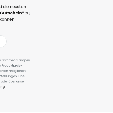
d die neusten
Gutschein*
zu,
 können!
em Sortiment Lampen
 Produktpreis-
te von möglichen
fehlungen. Eine
 oder über unser
ung
.