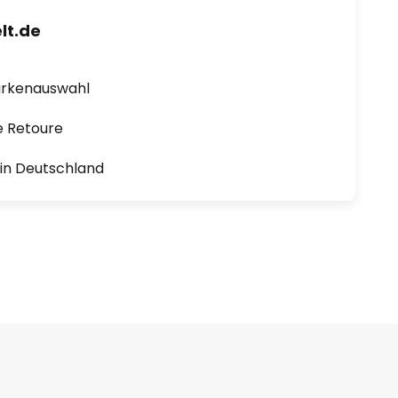
lt.de
arkenauswahl
e Retoure
1 in Deutschland