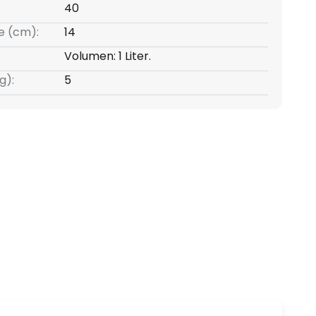
40
e (cm):
14
Volumen: 1 Liter.
g):
5