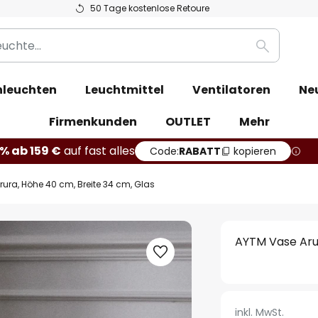
50 Tage kostenlose Retoure
Suche
leuchten
Leuchtmittel
Ventilatoren
Ne
Firmenkunden
OUTLET
Mehr
% ab 159 €
auf fast alles
Code:
RABATT
kopieren
ura, Höhe 40 cm, Breite 34 cm, Glas
AYTM Vase Arur
inkl. MwSt.