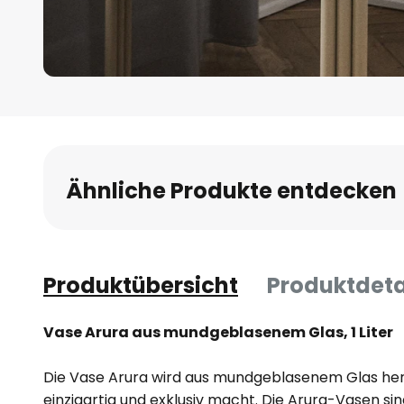
Zum
Anfang
der
Bildgalerie
Ähnliche Produkte entdecken
springen
Produktübersicht
Produktdeta
Vase Arura aus mundgeblasenem Glas, 1 Liter
Die Vase Arura wird aus mundgeblasenem Glas herg
einzigartig und exklusiv macht. Die Arura-Vasen sind