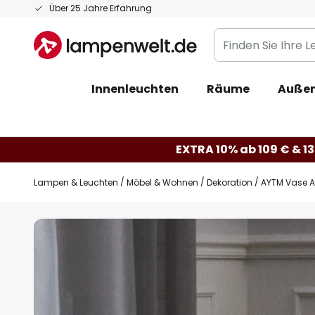
Zum
Über 25 Jahre Erfahrung
Inhalt
Finden
springen
Sie
Ihre
Innenleuchten
Räume
Außen
Leuchte...
EXTRA 10% ab 109 € & 13
Lampen & Leuchten
Möbel & Wohnen
Dekoration
AYTM Vase Ar
Zum
Ende
der
Bildgalerie
springen