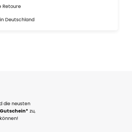
e Retoure
1 in Deutschland
d die neusten
Gutschein*
zu,
 können!