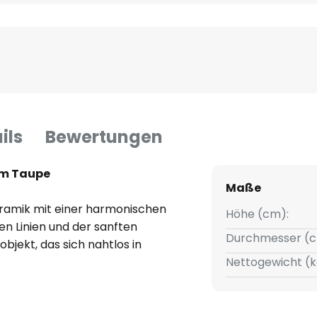
ils
Bewertungen
em Taupe
Maße
eramik mit einer harmonischen
Höhe (cm):
n Linien und der sanften
Durchmesser (c
bjekt, das sich nahtlos in
Nettogewicht (k
 verleihen der Vase eine
der als stilvolle Basis für