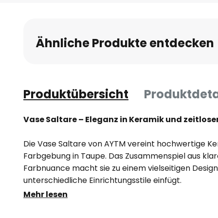
Anfang
der
Bildgalerie
Ähnliche Produkte entdecken
springen
Produktübersicht
Produktdeta
Vase Saltare – Eleganz in Keramik und zeitlos
Die Vase Saltare von AYTM vereint hochwertige K
Farbgebung in Taupe. Das Zusammenspiel aus klare
Farbnuance macht sie zu einem vielseitigen Designo
unterschiedliche Einrichtungsstile einfügt.
Mehr lesen
Die sorgfältige Verarbeitung und das edle Material
besondere Wertigkeit. Ob als dekoratives Highlight o