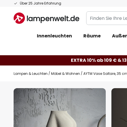
Zum
Über 25 Jahre Erfahrung
Inhalt
Finden
springen
Sie
Ihre
Innenleuchten
Räume
Außen
Leuchte...
EXTRA 10% ab 109 € & 13
Lampen & Leuchten
Möbel & Wohnen
AYTM Vase Saltare, 35 cm
Zum
Ende
der
Bildgalerie
springen