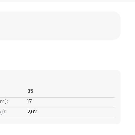
35
m):
17
g):
2,62