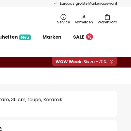
Europas größte Markenauswahl
Service
Anmelden
Warenkorb
uheiten
Marken
SALE
Neu
WOW Week:
Bis zu -70%
are, 35 cm, taupe, Keramik
€