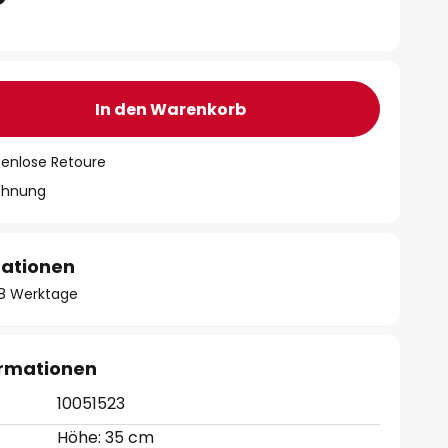
In den Warenkorb
tenlose Retoure
chnung
mationen
- 8 Werktage
ormationen
10051523
Höhe: 35 cm