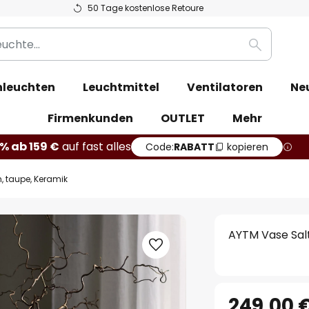
50 Tage kostenlose Retoure
Suche
leuchten
Leuchtmittel
Ventilatoren
Ne
Firmenkunden
OUTLET
Mehr
% ab 159 €
auf fast alles
Code:
RABATT
kopieren
, taupe, Keramik
AYTM Vase Salt
249,00 