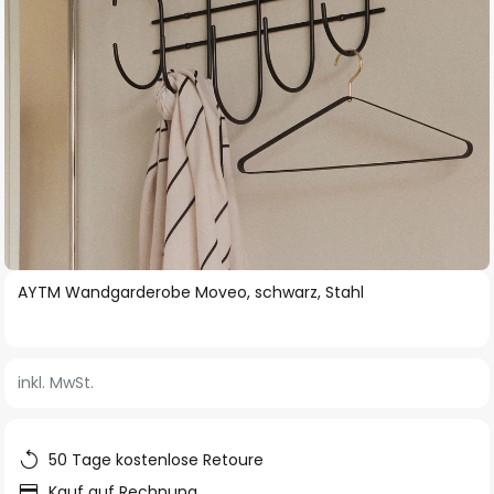
Zum
AYTM Wandgarderobe Moveo, schwarz, Stahl
Anfang
der
Bildgalerie
inkl. MwSt.
springen
50 Tage kostenlose Retoure
Kauf auf Rechnung