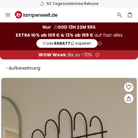
50 Tage kostenlose Retoure
Zum
Inhalt
springen
he
Nur
00D 13H 22M 55S
EXTRA 10% ab 109 € & 13% ab 159 €
auf fast alles
Code:
RABATT
kopieren
WOW Week:
Bis zu -70%
Aufbewahrung
Zum
Ende
der
Bildgalerie
springen