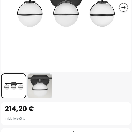
Zum
214,20 €
Anfang
der
inkl. MwSt.
Bildgalerie