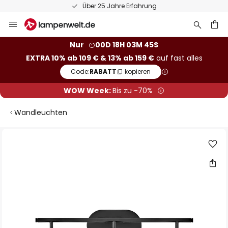
Über 25 Jahre Erfahrung
Zum
Inhalt
springen
he
Nur
00D 18H 03M 45S
EXTRA 10% ab 109 € & 13% ab 159 €
auf fast alles
Code:
RABATT
kopieren
WOW Week:
Bis zu -70%
Wandleuchten
Zum
Ende
der
Bildgalerie
springen