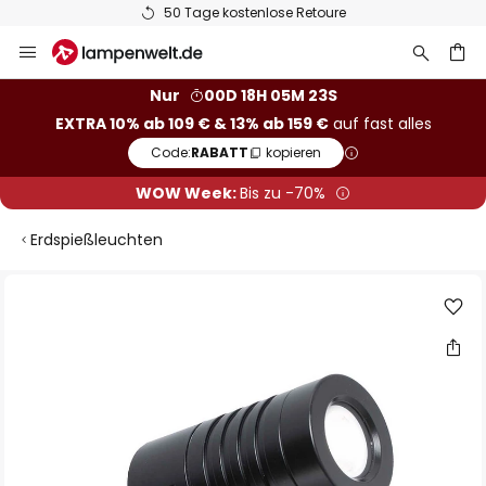
50 Tage kostenlose Retoure
Zum
Inhalt
springen
he
Nur
00D 18H 05M 22S
EXTRA 10% ab 109 € & 13% ab 159 €
auf fast alles
Code:
RABATT
kopieren
WOW Week:
Bis zu -70%
Erdspießleuchten
Zum
Ende
der
Bildgalerie
springen