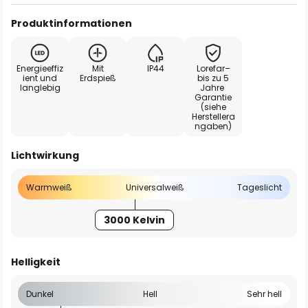
Produktinformationen
Energieeffiz
Mit
IP44
Lorefar–
ient und
Erdspieß
bis zu 5
langlebig
Jahre
Garantie
(siehe
Herstellera
ngaben)
Lichtwirkung
Warmweiß
Universalweiß
Tageslicht
3000 Kelvin
Helligkeit
Dunkel
Hell
Sehr hell