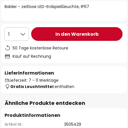
springen
Balder - zeitlose LED-Erdspießleuchte, IP67
In den Warenkorb
1
50 Tage kostenlose Retoure
Kauf auf Rechnung
Lieferinformationen
Lieferzeit: 7 - 11 Werktage
Gratis Leuchtmittel
enthalten
Ähnliche Produkte entdecken
Produktinformationen
Artikel Nr.:
3505429