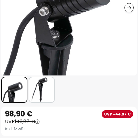
Zum
98,90 €
UVP -44,97 €
Anfang
UVP
143,87 €
der
inkl. MwSt.
Bildgalerie