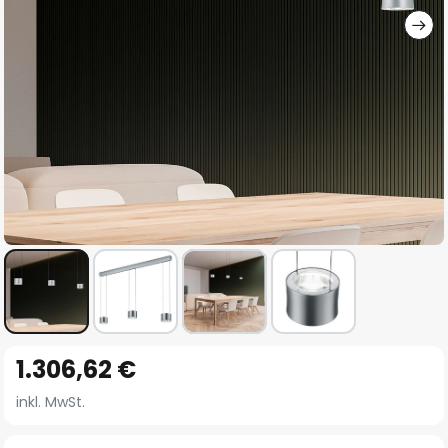
Zum
1.306,62 €
Anfang
der
inkl. MwSt.
Bildgalerie