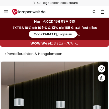
50 Tage kostenlose Retoure
Zum
Inhalt
springen
he
Nur
02D 16H 09M 50S
EXTRA 10% ab 109 € & 13% ab 159 €
auf fast alles
Code:
RABATT
kopieren
WOW Week:
Bis zu -70%
Pendelleuchten & Hängelampen
Zum
Ende
der
Bildgalerie
springen