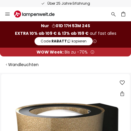
Über 25 Jahre Erfahrung
Zum
Inhalt
springen
he
Nur
01D 17H 53M 23S
EXTRA 10% ab 109 € & 13% ab 159 €
auf fast alles
Code:
RABATT
kopieren
WOW Week:
Bis zu -70%
Wandleuchten
Zum
Ende
der
Bildgalerie
springen