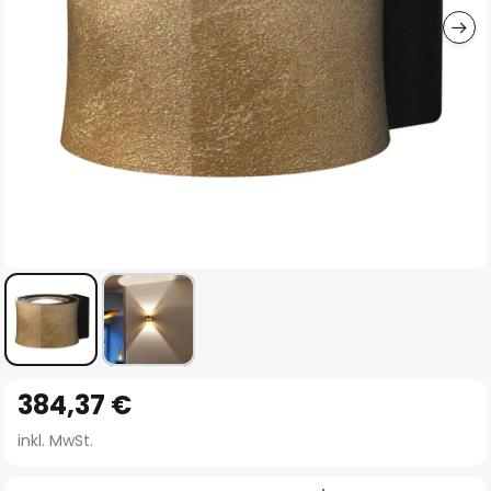
Zum
384,37 €
Anfang
der
inkl. MwSt.
Bildgalerie