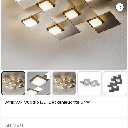
Zum
BANKAMP Quadro LED-Deckenleuchte 64W
Anfang
der
Bildgalerie
inkl. MwSt.