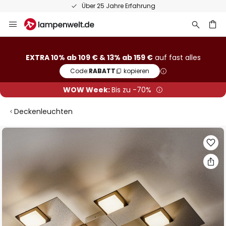
Über 25 Jahre Erfahrung
Zum
Inhalt
springen
he
EXTRA 10% ab 109 € & 13% ab 159 €
auf fast alles
Code:
RABATT
kopieren
WOW Week:
Bis zu -70%
Deckenleuchten
Zum
Ende
der
Bildgalerie
springen