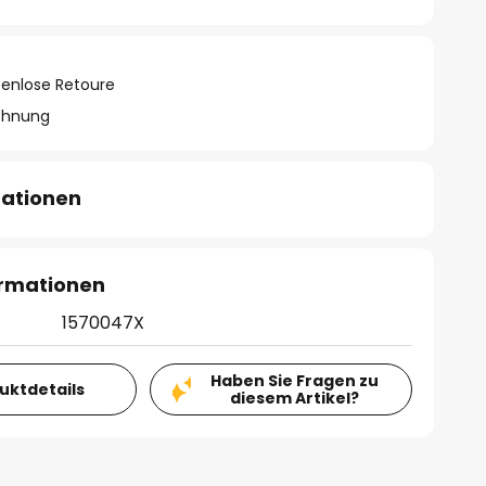
tenlose Retoure
chnung
mationen
ormationen
1570047X
Haben Sie Fragen zu
duktdetails
diesem Artikel?