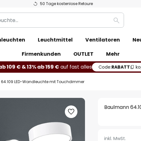
50 Tage kostenlose Retoure
Suche
leuchten
Leuchtmittel
Ventilatoren
Ne
Firmenkunden
OUTLET
Mehr
b 109 € & 13% ab 159 €
auf fast alles
Code:
RABATT
ko
64.109 LED-Wandleuchte mit Touchdimmer
Baulmann 64.
inkl. MwSt.