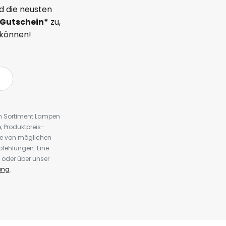
d die neusten
Gutschein*
zu,
 können!
em Sortiment Lampen
 Produktpreis-
te von möglichen
fehlungen. Eine
 oder über unser
ung
.