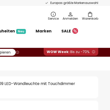
Europas größte Markenauswahl
Service
Anmelden
Warenkorb
uheiten
Marken
SALE
Neu
WOW Week:
Bis zu -70%
pieren
109 LED-Wandleuchte mit Touchdimmer