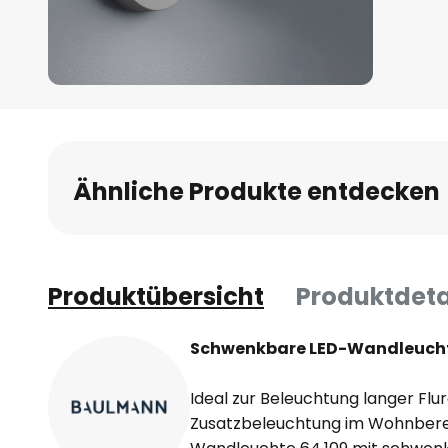
Zum
Anfang
der
Bildgalerie
Ähnliche Produkte entdecken
springen
Produktübersicht
Produktdeta
Schwenkbare LED-Wandleucht
Ideal zur Beleuchtung langer Flur
Zusatzbeleuchtung im Wohnberei