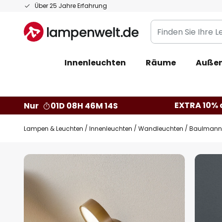
Zum
Über 25 Jahre Erfahrung
Inhalt
Finden
springen
Sie
Ihre
Innenleuchten
Räume
Außen
Leuchte...
EXTRA 10% a
Nur
01D 08H 46M 13S
Lampen & Leuchten
Innenleuchten
Wandleuchten
Baulmann 
Zum
Ende
der
Bildgalerie
springen