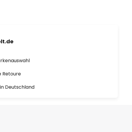
lt.de
arkenauswahl
e Retoure
1 in Deutschland