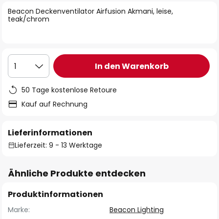
springen
Beacon Deckenventilator Airfusion Akmani, leise,
teak/chrom
In den Warenkorb
1
50 Tage kostenlose Retoure
Kauf auf Rechnung
Lieferinformationen
Lieferzeit: 9 - 13 Werktage
Ähnliche Produkte entdecken
Produktinformationen
Marke:
Beacon Lighting