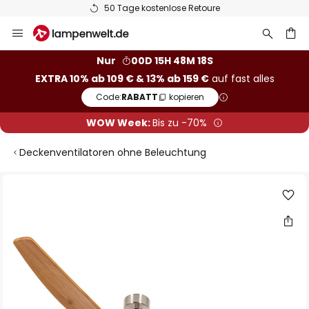
50 Tage kostenlose Retoure
Zum
Inhalt
springen
he
Nur
00D 15H 48M 18S
EXTRA 10% ab 109 € & 13% ab 159 €
auf fast alles
Code:
RABATT
kopieren
WOW Week:
Bis zu -70%
Deckenventilatoren ohne Beleuchtung
Zum
Ende
der
Bildgalerie
springen