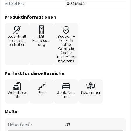
Artikel Nr.:
10049534
Produktinformationen
Leuchtmitt
Mit
Beacon –
el nicht
Fernsteuer
bis zu 5
enthalten
ung
Jahre
Garantie
(siehe
Herstellera
ngaben)
Perfekt für diese Bereiche
Wohnberei
Flur
Schlafzim
Esszimmer
ch
mer
Maße
Höhe (cm):
33