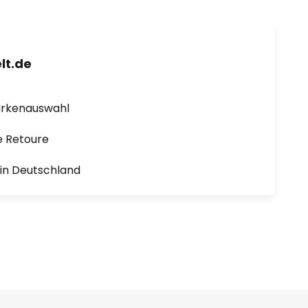
lt.de
arkenauswahl
e Retoure
1 in Deutschland