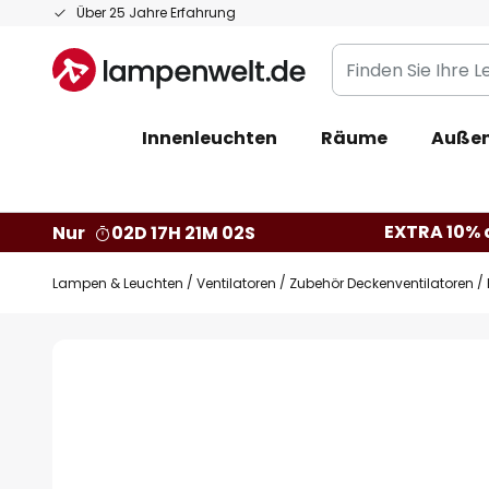
Zum
Über 25 Jahre Erfahrung
Inhalt
Finden
springen
Sie
Ihre
Innenleuchten
Räume
Außen
Leuchte...
EXTRA 10% a
Nur
02D 17H 21M 02S
Lampen & Leuchten
Ventilatoren
Zubehör Deckenventilatoren
Zum
Ende
der
Bildgalerie
springen