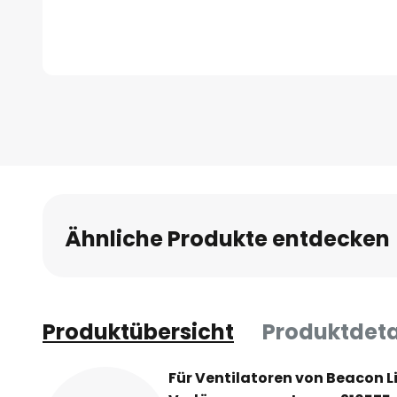
Zum
Anfang
der
Bildgalerie
springen
Ähnliche Produkte entdecken
Produktübersicht
Produktdeta
Für Ventilatoren von Beacon L