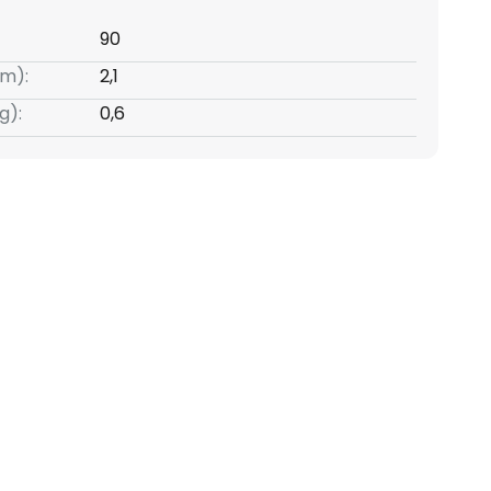
90
m):
2,1
g):
0,6