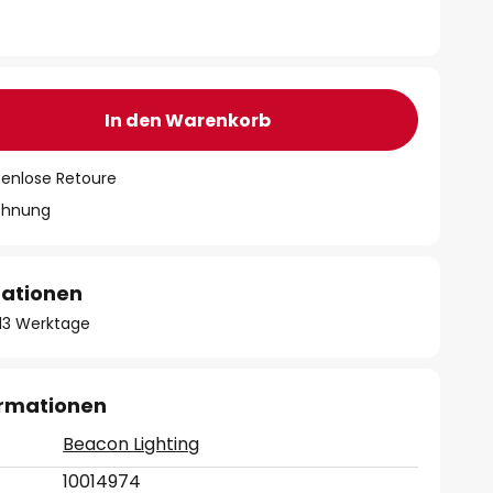
In den Warenkorb
tenlose Retoure
chnung
mationen
- 13 Werktage
ormationen
Beacon Lighting
10014974