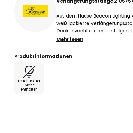
Verlängerungsstange 210575 a
Aus dem Hause Beacon Lighting 
weiß lackierte Verlängerungsstang
Deckenventilatoren der folgende
Mehr lesen
- Airfusion Aria
- Airfusion Climate
Produktinformationen
- Airfusion Climate II
- Airfusion Climate III
- Airfusion Quest II
Leuchtmittel
- Bayside Calypso
nicht
enthalten
- Bayside Lagoon
- Bayside Nautilus
- Climate IV
- Line
- Mariner
- Moonah