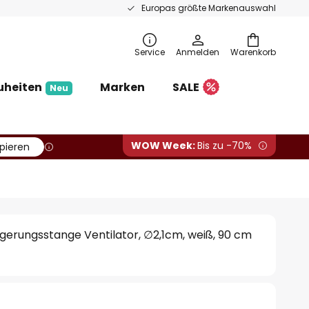
Europas größte Markenauswahl
Service
Anmelden
Warenkorb
uheiten
Marken
SALE
Neu
WOW Week:
Bis zu -70%
pieren
erungsstange Ventilator, ∅2,1cm, weiß, 90 cm