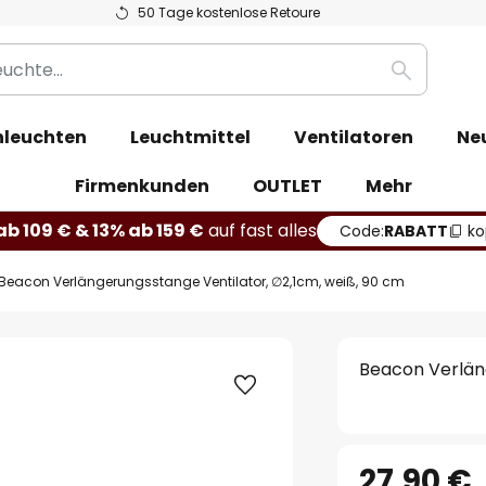
50 Tage kostenlose Retoure
Suche
leuchten
Leuchtmittel
Ventilatoren
Ne
Firmenkunden
OUTLET
Mehr
b 109 € & 13% ab 159 €
auf fast alles
Code:
RABATT
ko
Beacon Verlängerungsstange Ventilator, ∅2,1cm, weiß, 90 cm
Beacon Verläng
27,90 €