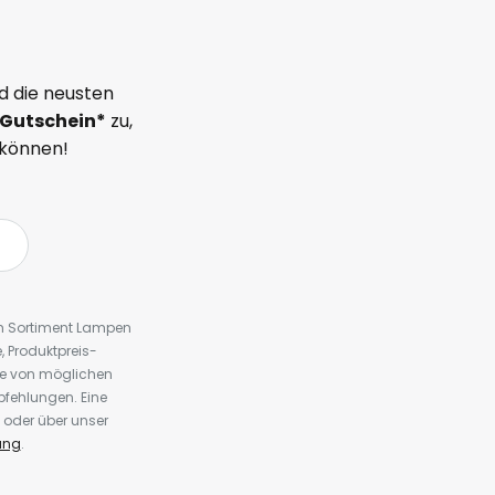
d die neusten
Gutschein*
zu,
 können!
em Sortiment Lampen
 Produktpreis-
te von möglichen
fehlungen. Eine
 oder über unser
ung
.