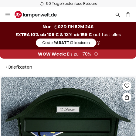
50 Tage kostenlose Retoure
Zum
Inhalt
springen
he
Nur
02D 11H 52M 24S
EXTRA 10% ab 109 € & 13% ab 159 €
auf fast alles
Code:
RABATT
kopieren
WOW Week:
Bis zu -70%
Briefkästen
Zum
Ende
der
Bildgalerie
springen