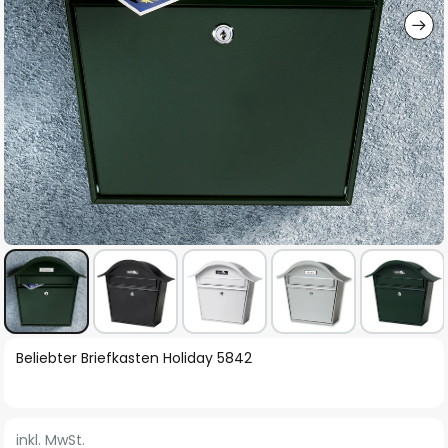
Zum
Beliebter Briefkasten Holiday 5842
Anfang
der
Bildgalerie
inkl. MwSt.