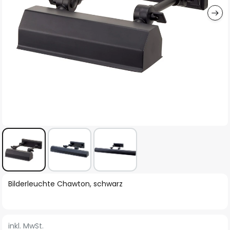
Zum
Bilderleuchte Chawton, schwarz
Anfang
der
Bildgalerie
inkl. MwSt.