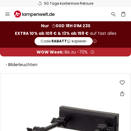
50 Tage kostenlose Retoure
Zum
Inhalt
springen
he
Nur
00D 18H 01M 23S
EXTRA 10% ab 109 € & 13% ab 159 €
auf fast alles
Code:
RABATT
kopieren
WOW Week:
Bis zu -70%
Bilderleuchten
Zum
Ende
der
Bildgalerie
springen